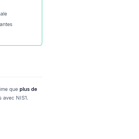
nale
tantes
time que
plus de
s avec NIS1.