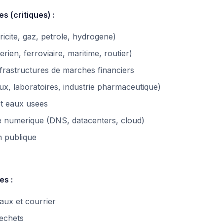
es (critiques) :
ricite, gaz, petrole, hydrogene)
rien, ferroviaire, maritime, routier)
frastructures de marches financiers
ux, laboratoires, industrie pharmaceutique)
et eaux usees
e numerique (DNS, datacenters, cloud)
n publique
es :
aux et courrier
echets