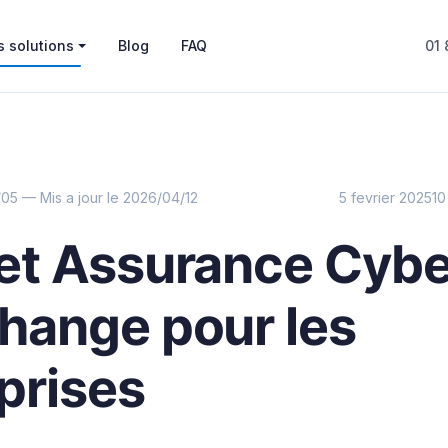
 solutions
Blog
FAQ
01 
05 — Mis a jour le 2026/04/12
5 fevrier 2025
10
REGLEMENTATION
et Assurance Cybe
hange pour les
prises