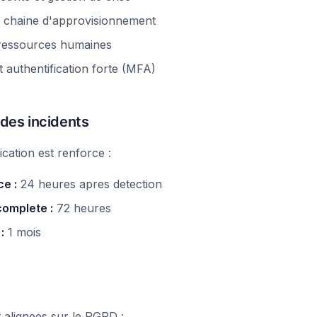
a chaine d'approvisionnement
 ressources humaines
t authentification forte (MFA)
 des incidents
ication est renforce :
e :
24 heures apres detection
complete :
72 heures
:
1 mois
alignees sur le RGPD :