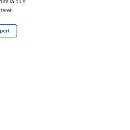
ure la plus
teret.
xpert