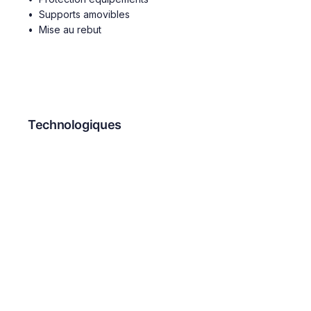
Supports amovibles
Mise au rebut
34 mesures
Technologiques
Authentification
Chiffrement
Protection malware
Gestion vulnerabilites
Journalisation
Securite reseaux
Nouveautes 2022