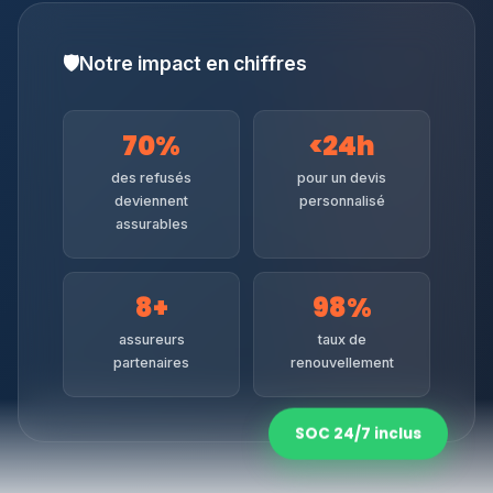
🛡
Notre impact en chiffres
70%
<24h
des refusés
pour un devis
deviennent
personnalisé
assurables
8+
98%
assureurs
taux de
partenaires
renouvellement
SOC 24/7 inclus