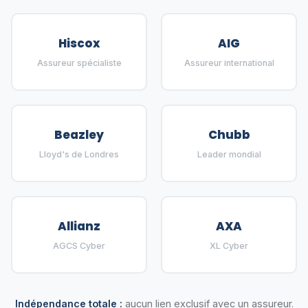
Hiscox
AIG
Assureur spécialiste
Assureur international
Beazley
Chubb
Lloyd's de Londres
Leader mondial
Allianz
AXA
AGCS Cyber
XL Cyber
Indépendance totale :
aucun lien exclusif avec un assureur.