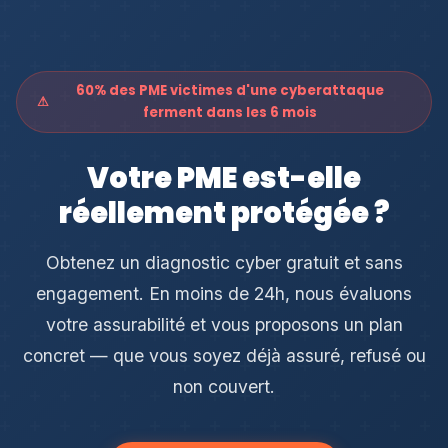
montant souvent fatal pour les petites structures.
données
et systèmes, la
responsabilité civile
en
cas de fuite de données, les frais de
notification
RGPD
, et les demandes de rançon (selon les
60% des PME victimes d'une cyberattaque
contrats). Chez My Trust Partner, nous vérifions
⚠
ferment dans les 6 mois
chaque clause pour que votre contrat couvre vos
risques réels, pas seulement les risques théoriques.
Votre PME est-elle
réellement protégée ?
Obtenez un diagnostic cyber gratuit et sans
engagement. En moins de 24h, nous évaluons
votre assurabilité et vous proposons un plan
concret — que vous soyez déjà assuré, refusé ou
non couvert.