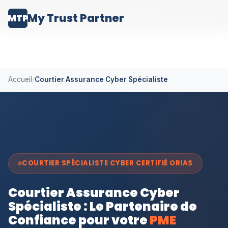
Expert Cybersecurite
|
Assurance Cyber
|
Formation
My Trust Partner
MTP
Cybersecurite
|
Agence IA
Accueil
/
Courtier Assurance Cyber Spécialiste
COURTIER SPÉCIALISTE CYBER CERTIFIÉ ORIAS
Courtier Assurance Cyber
Spécialiste : Le Partenaire de
Confiance pour votre
PME